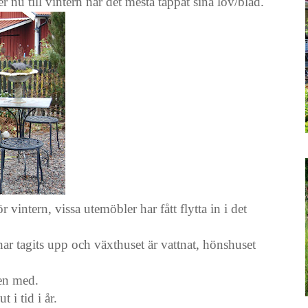
nu till vintern när det mesta tappat sina löv/blad.
r vintern, vissa utemöbler har fått flytta in i det
ar tagits upp och växthuset är vattnat, hönshuset
ten med.
 i tid i år.