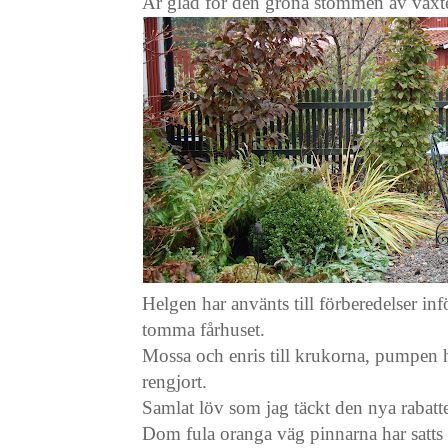
Är glad för den gröna stommen av växter 
Helgen har använts till förberedelser infö
tomma fårhuset.
Mossa och enris till krukorna, pumpen h
rengjort.
Samlat löv som jag täckt den nya rabat
Dom fula oranga väg pinnarna har satts ut