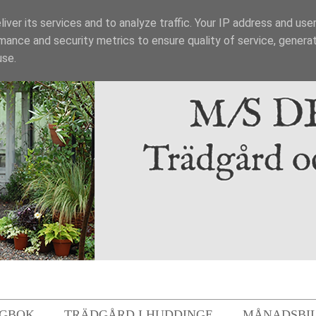
iver its services and to analyze traffic. Your IP address and use
mance and security metrics to ensure quality of service, genera
use.
GBOK
TRÄDGÅRD I HUDDINGE
MÅNADSBI