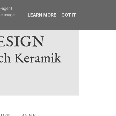
r-agent
LEARN MORE
GOT IT
te usage
LDEN
BY ME