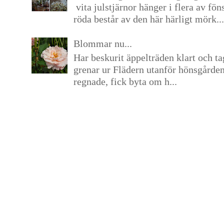
vita julstjärnor hänger i flera av fön
röda består av den här härligt mörk...
Blommar nu...
Har beskurit äppelträden klart och tag
grenar ur Flädern utanför hönsgårde
regnade, fick byta om h...