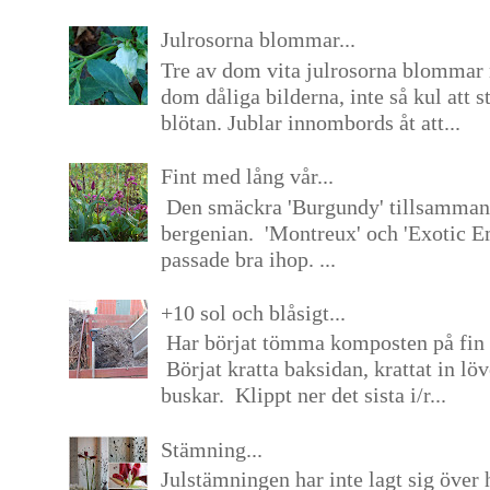
Julrosorna blommar...
Tre av dom vita julrosorna blommar 
dom dåliga bilderna, inte så kul att s
blötan. Jublar innombords åt att...
Fint med lång vår...
Den smäckra 'Burgundy' tillsamma
bergenian. 'Montreux' och 'Exotic E
passade bra ihop. ...
+10 sol och blåsigt...
Har börjat tömma komposten på fin 
Börjat kratta baksidan, krattat in lö
buskar. Klippt ner det sista i/r...
Stämning...
Julstämningen har inte lagt sig över 