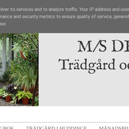
iver its services and to analyze traffic. Your IP address and use
mance and security metrics to ensure quality of service, genera
use.
GBOK
TRÄDGÅRD I HUDDINGE
MÅNADSBI