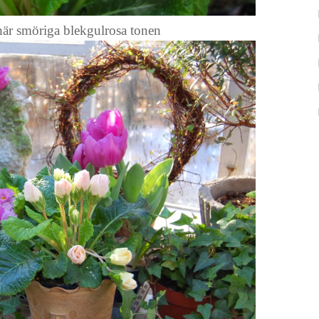
 här smöriga blekgulrosa tonen