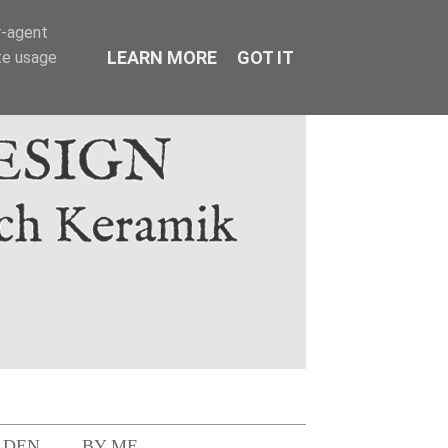
r-agent
LEARN MORE
GOT IT
te usage
LDEN
BY ME