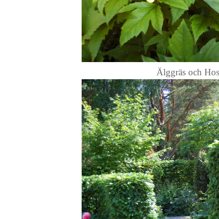
Älggräs och Hos