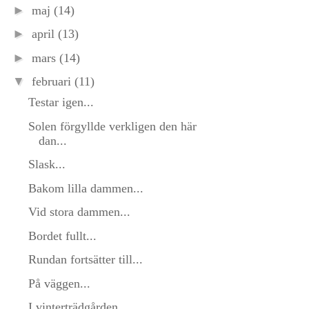
►
maj
(14)
►
april
(13)
►
mars
(14)
▼
februari
(11)
Testar igen...
Solen förgyllde verkligen den här
dan...
Slask...
Bakom lilla dammen...
Vid stora dammen...
Bordet fullt...
Rundan fortsätter till...
På väggen...
I vinterträdgården...