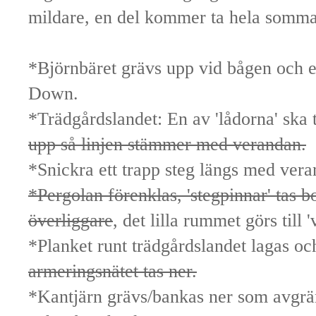
mildare, en del kommer ta hela sommar
*Björnbäret grävs upp vid bågen och e
Down.
*Trädgårdslandet: En av 'lådorna' ska 
upp så linjen stämmer med verandan.
*Snickra ett trapp steg längs med ver
*Pergolan förenklas, 'stegpinnar' tas b
överliggare
, det lilla rummet görs till 
*Planket runt trädgårdslandet lagas oc
armeringsnätet tas ner.
*Kantjärn grävs/bankas ner som avgrä