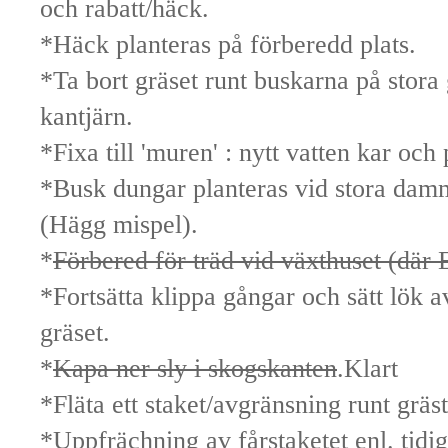
och rabatt/häck.
*Häck planteras på förberedd plats.
*Ta bort gräset runt buskarna på stor
kantjärn.
*Fixa till 'muren' : nytt vatten kar och
*Busk dungar planteras vid stora dam
(Hägg mispel).
*
Förbered för träd vid växthuset (där 
*Fortsätta klippa gångar och sätt lök av
gräset.
*
Kapa ner sly i skogskanten
.Klart
*Fläta ett staket/avgränsning runt gräs
*Uppfrächning av fårstaketet enl. tidig