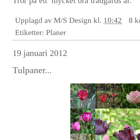
Tror på ett mycket bra trädgårds år.
Upplagd av
M/S Design
kl.
10:42
8 k
Etiketter:
Planer
19 januari 2012
Tulpaner...