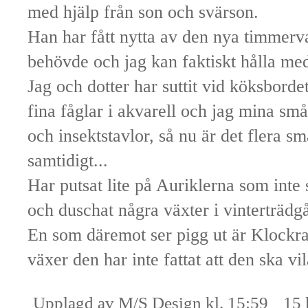
med hjälp från son och svärson.
Han har fått nytta av den nya timmer
behövde och jag kan faktiskt hålla med
Jag och dotter har suttit vid köksbordet
fina fåglar i akvarell och jag mina sm
och insektstavlor, så nu är det flera s
samtidigt...
Har putsat lite på Auriklerna som inte 
och duschat några växter i vinterträdg
En som däremot ser pigg ut är Klockr
växer den har inte fattat att den ska vila
Upplagd av
M/S Design
kl.
15:59
15 