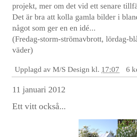
projekt, mer om det vid ett senare tillfä
Det är bra att kolla gamla bilder i blan
något som ger en en idé...
(Fredag-storm-strömavbrott, lördag-bl
väder)
Upplagd av
M/S Design
kl.
17:07
6 k
11 januari 2012
Ett vitt också...