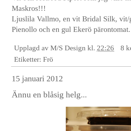
Maskros!!!
Ljuslila Vallmo, en vit Bridal Silk, vit
Pienollo och en gul Ekerö pärontomat.
Upplagd av
M/S Design
kl.
22:26
8 k
Etiketter:
Frö
15 januari 2012
Ännu en blåsig helg...