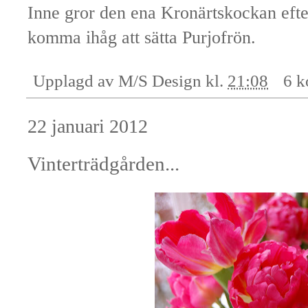
Inne gror den ena Kronärtskockan efte
komma ihåg att sätta Purjofrön.
Upplagd av
M/S Design
kl.
21:08
6 k
22 januari 2012
Vinterträdgården...