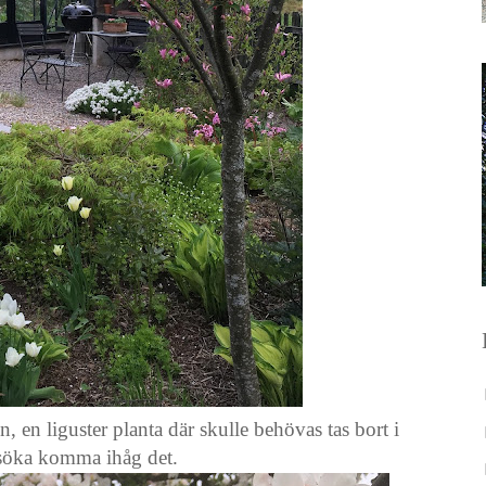
, en liguster planta där skulle behövas tas bort i
örsöka komma ihåg det.