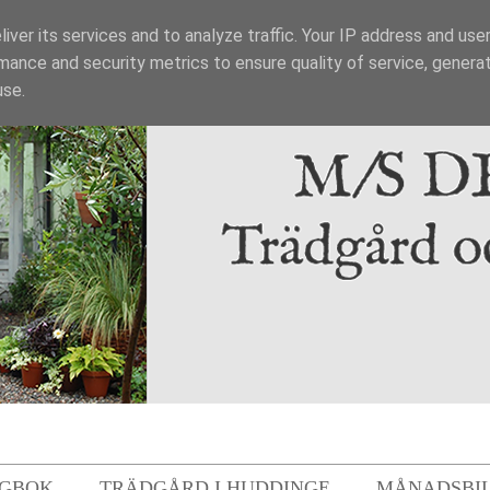
iver its services and to analyze traffic. Your IP address and use
mance and security metrics to ensure quality of service, genera
use.
GBOK
TRÄDGÅRD I HUDDINGE
MÅNADSBI