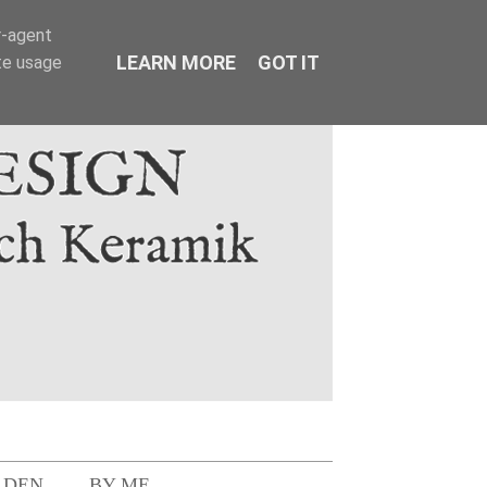
r-agent
LEARN MORE
GOT IT
te usage
LDEN
BY ME