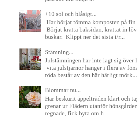
+10 sol och blåsigt...
Har börjat tömma komposten på fin 
Börjat kratta baksidan, krattat in lö
buskar. Klippt ner det sista i/r...
Stämning...
Julstämningen har inte lagt sig över 
vita julstjärnor hänger i flera av fön
röda består av den här härligt mörk...
Blommar nu...
Har beskurit äppelträden klart och tag
grenar ur Flädern utanför hönsgårde
regnade, fick byta om h...