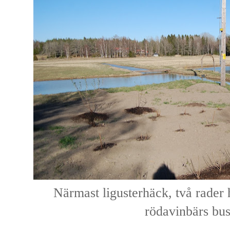
Närmast ligusterhäck, två rader 
rödavinbärs bus