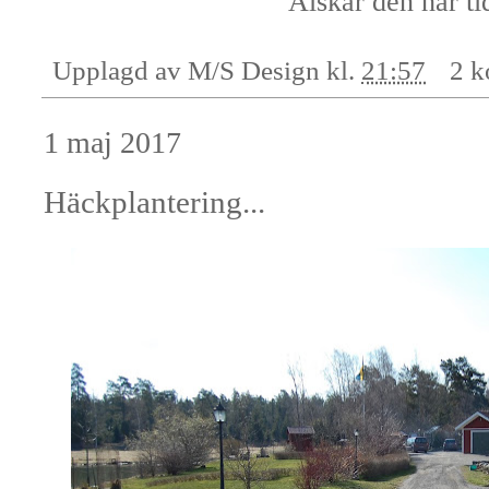
Älskar den här ti
Upplagd av
M/S Design
kl.
21:57
2 k
1 maj 2017
Häckplantering...