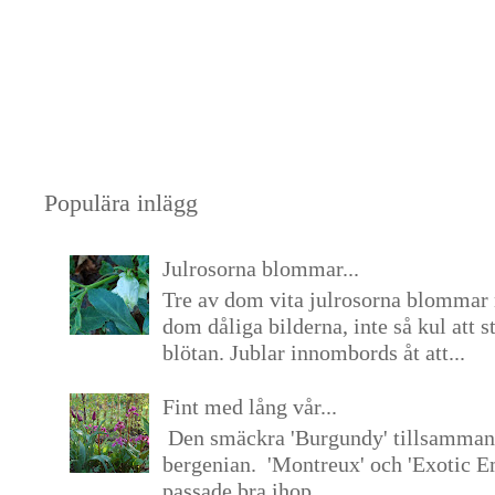
Populära inlägg
Julrosorna blommar...
Tre av dom vita julrosorna blommar 
dom dåliga bilderna, inte så kul att s
blötan. Jublar innombords åt att...
Fint med lång vår...
Den smäckra 'Burgundy' tillsamma
bergenian. 'Montreux' och 'Exotic E
passade bra ihop. ...