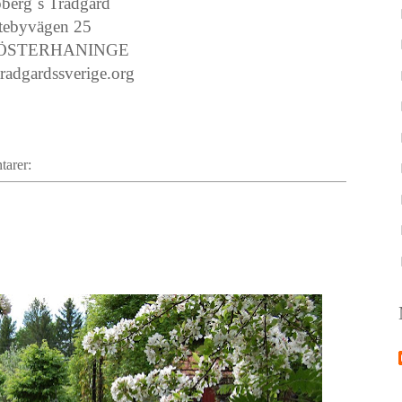
jöberg´s Trädgård
tebyvägen 25
5 ÖSTERHANINGE
radgardssverige.org
tarer: