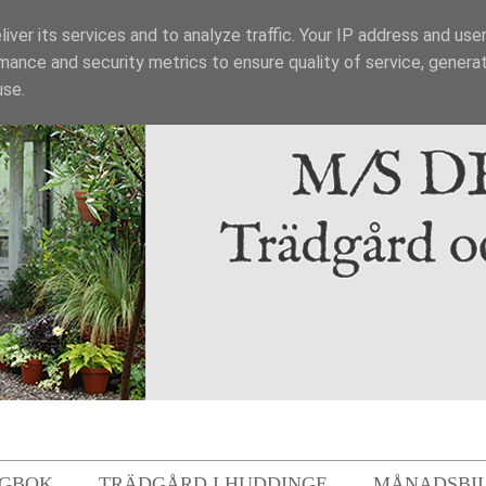
iver its services and to analyze traffic. Your IP address and use
mance and security metrics to ensure quality of service, genera
use.
GBOK
TRÄDGÅRD I HUDDINGE
MÅNADSBI