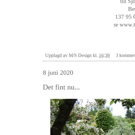
till S
Be
137 9
se www.t
Upplagd av
M/S Design
kl.
16:39
3 kommen
8 juni 2020
Det fint nu...