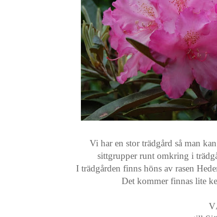
Vi har en stor trädgård så man kan l
sittgrupper runt omkring i träd
I trädgården finns höns av rasen He
Det kommer finnas lite ker
V