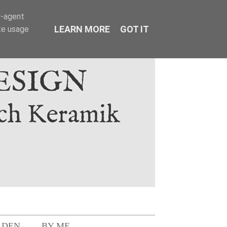
r-agent
LEARN MORE
GOT IT
te usage
LDEN
BY ME