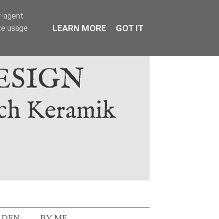
r-agent
LEARN MORE
GOT IT
te usage
LDEN
BY ME