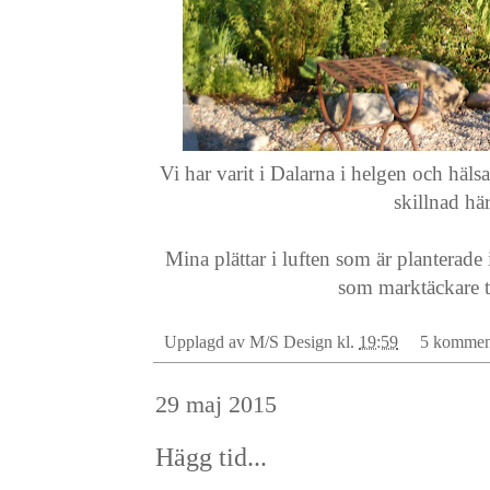
Vi har varit i Dalarna i helgen och häls
skillnad h
Mina plättar i luften som är planterade 
som marktäckare 
Upplagd av
M/S Design
kl.
19:59
5 kommen
29 maj 2015
Hägg tid...