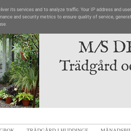
iver its services and to analyze traffic. Your IP address and use
mance and security metrics to ensure quality of service, genera
use.
GBOK
TRÄDGÅRD I HUDDINGE
MÅNADSBI