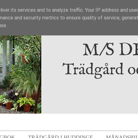
iver its services and to analyze traffic. Your IP address and use
mance and security metrics to ensure quality of service, genera
use.
GBOK
TRÄDGÅRD I HUDDINGE
MÅNADSBI