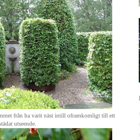
et från ha varit näst intill oframkomligt till ett
städat utseende.