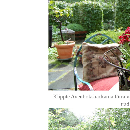
Klippte Avenbokshäckarna förra v
trä