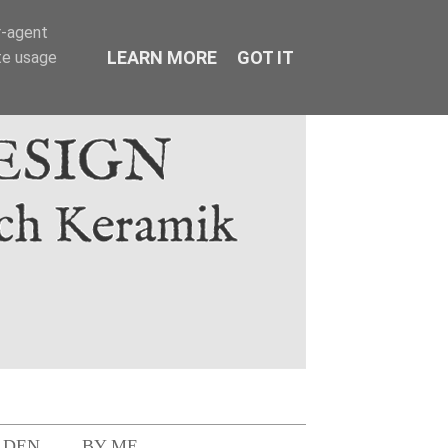
r-agent
LEARN MORE
GOT IT
te usage
LDEN
BY ME