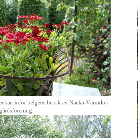
eckan inför helgens besök av Nacka-Värmdös
dgårdsförening.