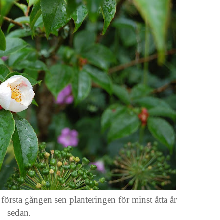
rsta gången sen planteringen för minst åtta år
sedan.