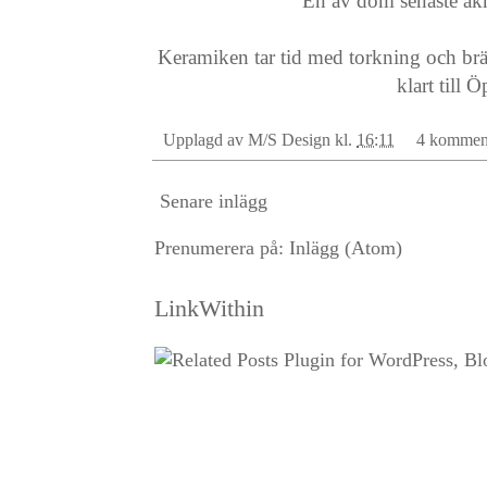
En av dom senaste akr
Keramiken tar tid med torkning och brä
klart till 
Upplagd av
M/S Design
kl.
16:11
4 kommen
Senare inlägg
Prenumerera på:
Inlägg (Atom)
LinkWithin