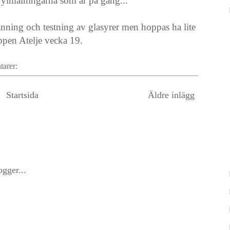
ylmålningarna som är på gång...
nning och testning av glasyrer men hoppas ha lite
Öppen Atelje vecka 19.
tarer:
Startsida
Äldre inlägg