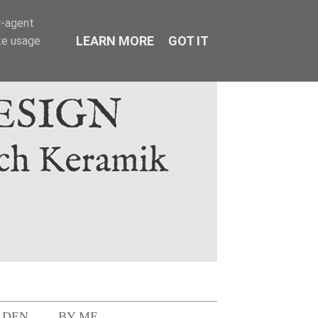
r-agent
LEARN MORE
GOT IT
te usage
LDEN
BY ME