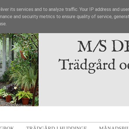
iver its services and to analyze traffic. Your IP address and use
mance and security metrics to ensure quality of service, genera
use.
GBOK
TRÄDGÅRD I HUDDINGE
MÅNADSBI