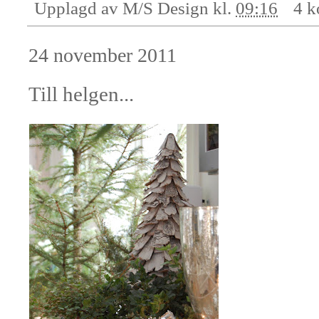
Upplagd av
M/S Design
kl.
09:16
4 k
24 november 2011
Till helgen...