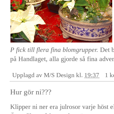
P fick till flera fina blomgrupper.
Det b
på Handlaget, alla gjorde så fina adven
Upplagd av
M/S Design
kl.
19:37
1 
Hur gör ni???
Klipper ni ner era julrosor varje höst e