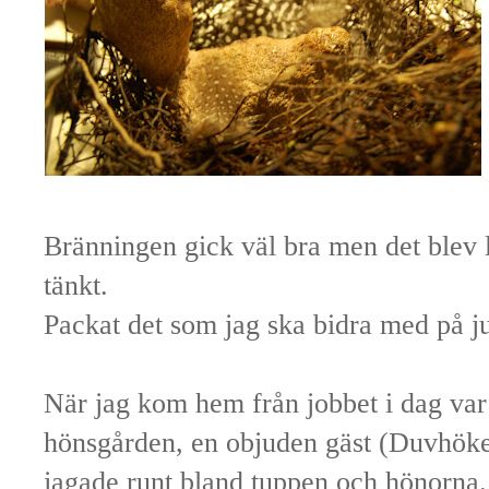
Bränningen gick väl bra men det blev 
tänkt.
Packat det som jag ska bidra med på j
När jag kom hem från jobbet i dag var d
hönsgården, en objuden gäst (Duvhöken
jagade runt bland tuppen och hönorna.