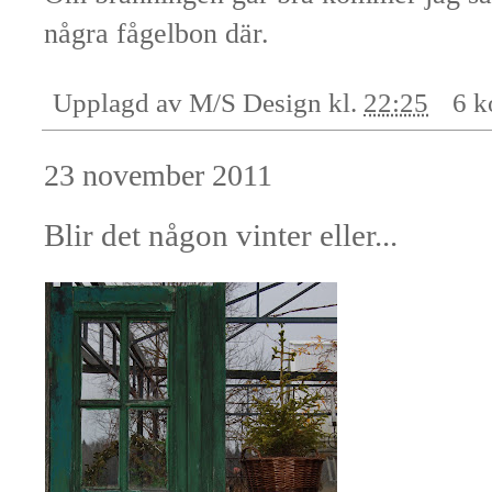
några fågelbon där.
Upplagd av
M/S Design
kl.
22:25
6 k
23 november 2011
Blir det någon vinter eller...