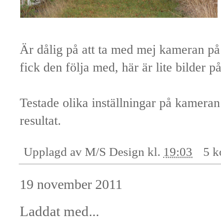
Är dålig på att ta med mej kameran p
fick den följa med, här är lite bilder på
Testade olika inställningar på kameran
resultat.
Upplagd av
M/S Design
kl.
19:03
5 k
19 november 2011
Laddat med...