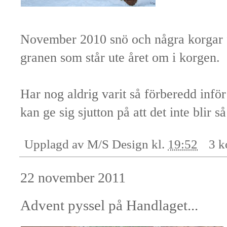
November 2010 snö och några korgar 
granen som står ute året om i korgen.
Har nog aldrig varit så förberedd inför
kan ge sig sjutton på att det inte blir s
Upplagd av
M/S Design
kl.
19:52
3 k
22 november 2011
Advent pyssel på Handlaget...