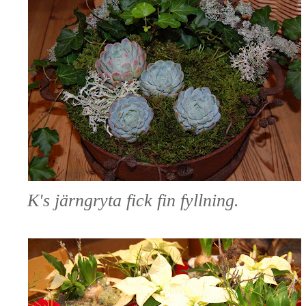
K's järngryta fick fin fyllning.