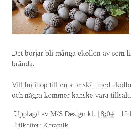
Det börjar bli många ekollon av som li
brända.
Vill ha ihop till en stor skål med ekollo
och några kommer kanske vara tillsal
Upplagd av
M/S Design
kl.
18:04
12 
Etiketter:
Keramik