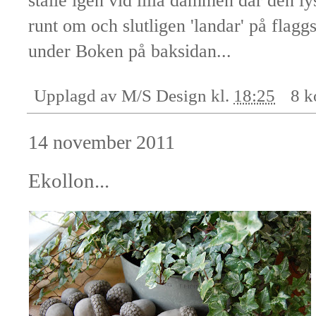
ställe igen vid lilla dammen där den ly
runt om och slutligen 'landar' på flagg
under Boken på baksidan...
Upplagd av
M/S Design
kl.
18:25
8 k
14 november 2011
Ekollon...