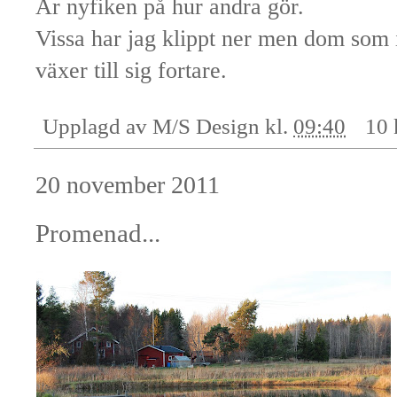
Är nyfiken på hur andra gör.
Vissa har jag klippt ner men dom som i
växer till sig fortare.
Upplagd av
M/S Design
kl.
09:40
10 
20 november 2011
Promenad...