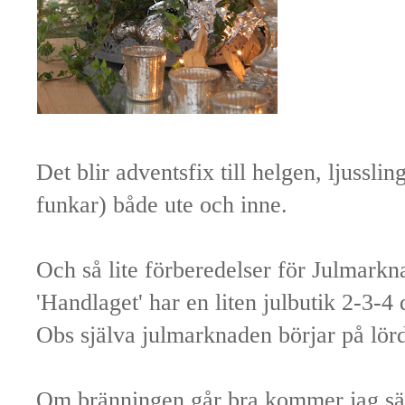
Det blir adventsfix till helgen, ljussl
funkar) både ute och inne.
Och så lite förberedelser för Julmarkn
'Handlaget' har en liten julbutik 2-3-
Obs själva julmarknaden börjar på lör
Om bränningen går bra kommer jag säl