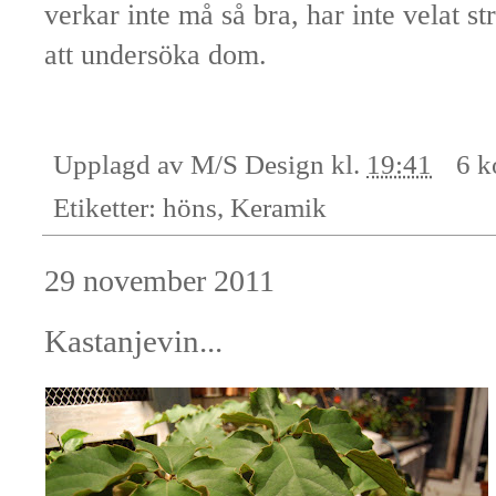
verkar inte må så bra, har inte velat
att undersöka dom.
Upplagd av
M/S Design
kl.
19:41
6 k
Etiketter:
höns
,
Keramik
29 november 2011
Kastanjevin...