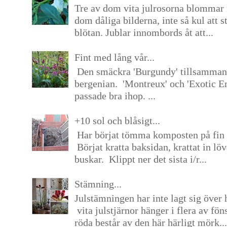
Tre av dom vita julrosorna blommar 
dom dåliga bilderna, inte så kul att s
blötan. Jublar innombords åt att...
Fint med lång vår...
Den smäckra 'Burgundy' tillsamma
bergenian. 'Montreux' och 'Exotic E
passade bra ihop. ...
+10 sol och blåsigt...
Har börjat tömma komposten på fin 
Börjat kratta baksidan, krattat in lö
buskar. Klippt ner det sista i/r...
Stämning...
Julstämningen har inte lagt sig över 
vita julstjärnor hänger i flera av fön
röda består av den här härligt mörk...