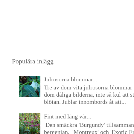
Populära inlägg
Julrosorna blommar...
Tre av dom vita julrosorna blommar 
dom dåliga bilderna, inte så kul att s
blötan. Jublar innombords åt att...
Fint med lång vår...
Den smäckra 'Burgundy' tillsamma
bergenian. 'Montreux' och 'Exotic E