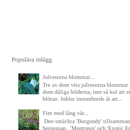
Populära inlägg
Julrosorna blommar...
Tre av dom vita julrosorna blommar 
dom dåliga bilderna, inte så kul att s
blötan. Jublar innombords åt att...
Fint med lång vår...
Den smäckra 'Burgundy' tillsamma
bergenian. 'Montreux' och 'Exotic E