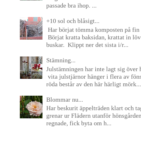
passade bra ihop. ...
+10 sol och blåsigt...
Har börjat tömma komposten på fin 
Börjat kratta baksidan, krattat in lö
buskar. Klippt ner det sista i/r...
Stämning...
Julstämningen har inte lagt sig över 
vita julstjärnor hänger i flera av fön
röda består av den här härligt mörk...
Blommar nu...
Har beskurit äppelträden klart och tag
grenar ur Flädern utanför hönsgårde
regnade, fick byta om h...