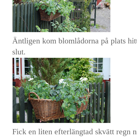
Äntligen kom blomlådorna på plats hitta
slut.
Fick en liten efterlängtad skvätt regn 