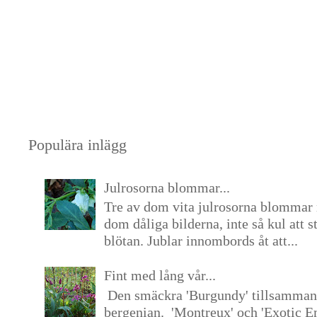
Populära inlägg
Julrosorna blommar...
Tre av dom vita julrosorna blommar 
dom dåliga bilderna, inte så kul att s
blötan. Jublar innombords åt att...
Fint med lång vår...
Den smäckra 'Burgundy' tillsamma
bergenian. 'Montreux' och 'Exotic E