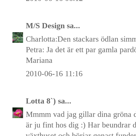
M/S Design
sa...
Charlotta:Den stackars ödlan simm
Petra: Ja det är ett par gamla pard
Mariana
2010-06-16 11:16
Lotta 8`)
sa...
Mmmm vad jag gillar dina gröna dör
är ju fint hos dig :) Har beundrar
växthuset och börjar genast funder