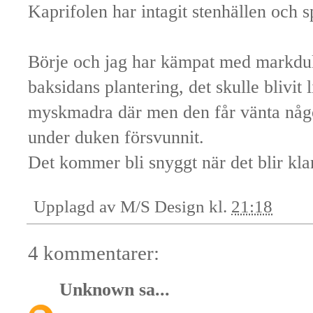
Kaprifolen har intagit stenhällen och sp
Börje och jag har kämpat med markduk
baksidans plantering, det skulle blivit
myskmadra där men den får vänta något
under duken försvunnit.
Det kommer bli snyggt när det blir klar
Upplagd av
M/S Design
kl.
21:18
4 kommentarer:
Unknown
sa...