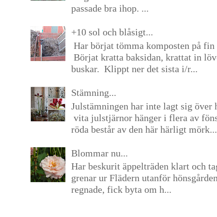
passade bra ihop. ...
+10 sol och blåsigt...
Har börjat tömma komposten på fin 
Börjat kratta baksidan, krattat in lö
buskar. Klippt ner det sista i/r...
Stämning...
Julstämningen har inte lagt sig över 
vita julstjärnor hänger i flera av fön
röda består av den här härligt mörk...
Blommar nu...
Har beskurit äppelträden klart och tag
grenar ur Flädern utanför hönsgårde
regnade, fick byta om h...