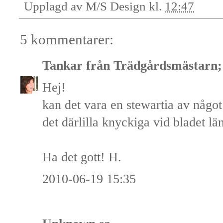
Upplagd av
M/S Design
kl.
12:47
5 kommentarer:
Tankar från Trädgårdsmästarn; 
Hej!
kan det vara en stewartia av något
det därlilla knyckiga vid bladet lä
Ha det gott! H.
2010-06-19 15:35