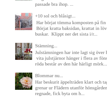
passade bra ihop. ...
+10 sol och blåsigt...
Har börjat tömma komposten på fin 
Börjat kratta baksidan, krattat in lö
buskar. Klippt ner det sista i/r...
Stämning...
Julstämningen har inte lagt sig över 
vita julstjärnor hänger i flera av fön
röda består av den här härligt mörk...
Blommar nu...
Har beskurit äppelträden klart och tag
grenar ur Flädern utanför hönsgårde
regnade, fick byta om h...