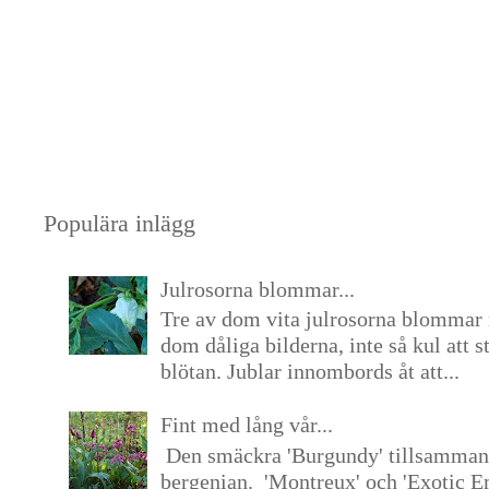
Populära inlägg
Julrosorna blommar...
Tre av dom vita julrosorna blommar 
dom dåliga bilderna, inte så kul att s
blötan. Jublar innombords åt att...
Fint med lång vår...
Den smäckra 'Burgundy' tillsamma
bergenian. 'Montreux' och 'Exotic E