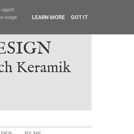
r-agent
LEARN MORE
GOT IT
te usage
LDEN
BY ME