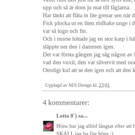
upp och så är dom ju mat till fåglarna.
Har tänkt att fläta in lite grenar sen när
Fick plocka ut en liten rödhake unge i d
var så lugn och fin.
Och i morse hittade jag en stor karp i h
släppte ner den i dammen igen.
Det var första gången jag såg någon av
vad den vuxit, den var silvervit med ora
Otroligt kul att se den igen och att den k
Upplagd av
M/S Design
kl.
23:01
4 kommentarer:
Lotta 8`)
sa...
Höns har jag alltid längtat efter at
SKALL jag ha lite höns :)