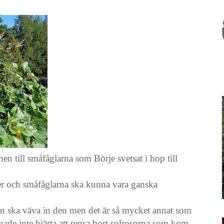
nen till småfåglarna som Börje svetsat i hop till
ater och småfåglarna ska kunna vara ganska
en ska väva in den men det är så mycket annat som
 hade inte hjärta att rensa bort solrosorna som kom