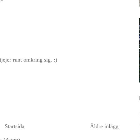
jejer runt omkring sig. :)
Startsida
Äldre inlägg
et (Atom)