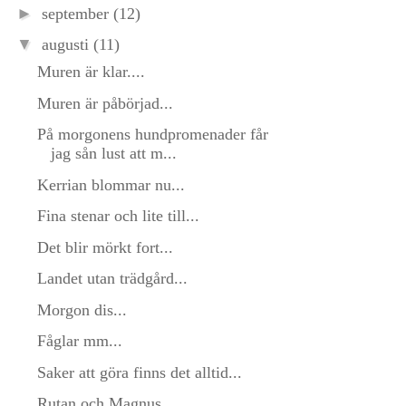
►
september
(12)
▼
augusti
(11)
Muren är klar....
Muren är påbörjad...
På morgonens hundpromenader får
jag sån lust att m...
Kerrian blommar nu...
Fina stenar och lite till...
Det blir mörkt fort...
Landet utan trädgård...
Morgon dis...
Fåglar mm...
Saker att göra finns det alltid...
Rutan och Magnus...