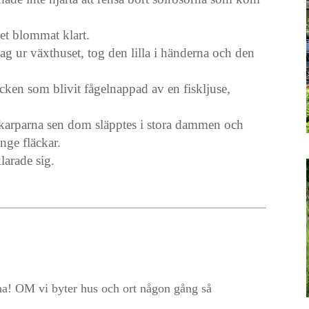
 det blommat klart.
ag ur växthuset, tog den lilla i händerna och den
äcken som blivit fågelnappad av en fiskljuse,
 karparna sen dom släpptes i stora dammen och
nge fläckar.
larade sig.
t ha! OM vi byter hus och ort någon gång så