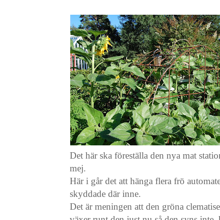
Det här ska föreställa den nya mat statio
mej.
Här i går det att hänga flera frö autom
skyddade där inne.
Det är meningen att den gröna clematis
växer runt den just nu så den syns inte,