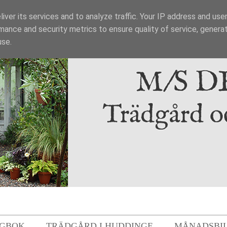
iver its services and to analyze traffic. Your IP address and use
mance and security metrics to ensure quality of service, genera
use.
GBOK
TRÄDGÅRD I HUDDINGE
MÅNADSBI