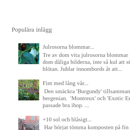
Populära inlägg
Julrosorna blommar...
Tre av dom vita julrosorna blommar 
dom dåliga bilderna, inte så kul att s
blötan. Jublar innombords åt att...
Fint med lång vår...
Den smäckra 'Burgundy' tillsamma
bergenian. 'Montreux' och 'Exotic E
passade bra ihop. ...
+10 sol och blåsigt...
Har börjat tömma komposten på fin 