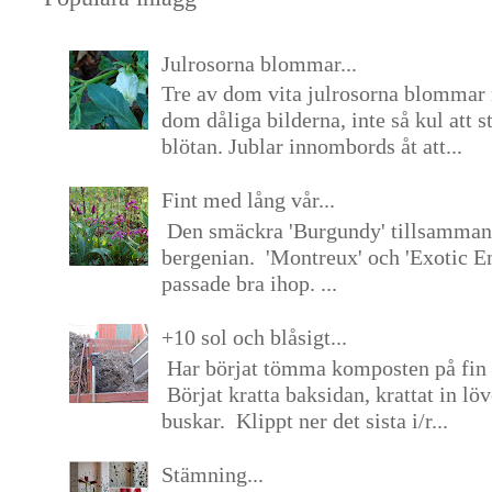
Julrosorna blommar...
Tre av dom vita julrosorna blommar 
dom dåliga bilderna, inte så kul att s
blötan. Jublar innombords åt att...
Fint med lång vår...
Den smäckra 'Burgundy' tillsamma
bergenian. 'Montreux' och 'Exotic E
passade bra ihop. ...
+10 sol och blåsigt...
Har börjat tömma komposten på fin 
Börjat kratta baksidan, krattat in lö
buskar. Klippt ner det sista i/r...
Stämning...