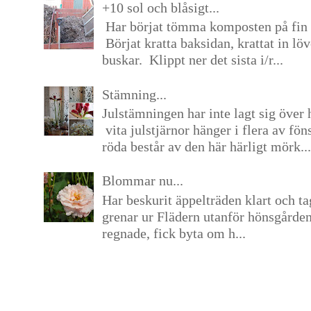
+10 sol och blåsigt...
Har börjat tömma komposten på fin 
Börjat kratta baksidan, krattat in lö
buskar. Klippt ner det sista i/r...
Stämning...
Julstämningen har inte lagt sig över 
vita julstjärnor hänger i flera av fön
röda består av den här härligt mörk...
Blommar nu...
Har beskurit äppelträden klart och tag
grenar ur Flädern utanför hönsgårde
regnade, fick byta om h...