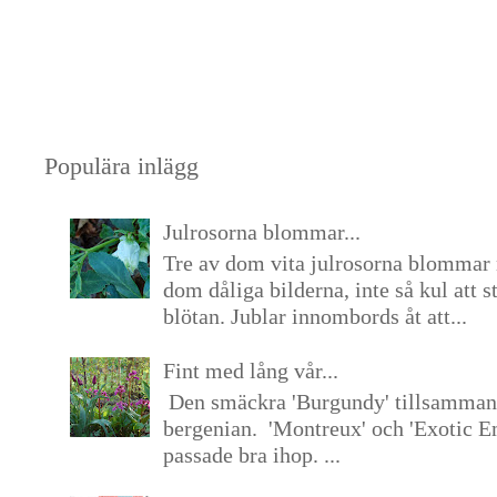
Populära inlägg
Julrosorna blommar...
Tre av dom vita julrosorna blommar 
dom dåliga bilderna, inte så kul att s
blötan. Jublar innombords åt att...
Fint med lång vår...
Den smäckra 'Burgundy' tillsamma
bergenian. 'Montreux' och 'Exotic E
passade bra ihop. ...