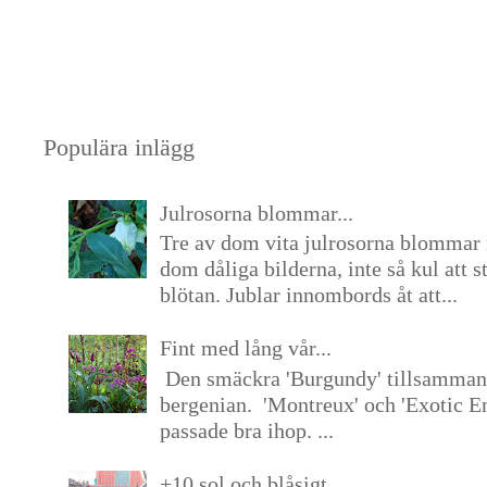
Populära inlägg
Julrosorna blommar...
Tre av dom vita julrosorna blommar 
dom dåliga bilderna, inte så kul att s
blötan. Jublar innombords åt att...
Fint med lång vår...
Den smäckra 'Burgundy' tillsamma
bergenian. 'Montreux' och 'Exotic E
passade bra ihop. ...
+10 sol och blåsigt...