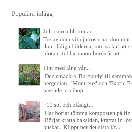
Populära inlägg
Julrosorna blommar...
Tre av dom vita julrosorna blommar 
dom dåliga bilderna, inte så kul att s
blötan. Jublar innombords åt att...
Fint med lång vår...
Den smäckra 'Burgundy' tillsamma
bergenian. 'Montreux' och 'Exotic E
passade bra ihop. ...
+10 sol och blåsigt...
Har börjat tömma komposten på fin 
Börjat kratta baksidan, krattat in lö
buskar. Klippt ner det sista i/r...