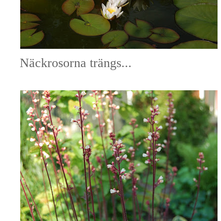
Näckrosorna trängs...