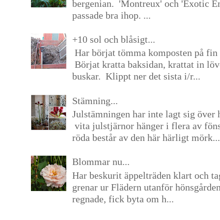
bergenian. 'Montreux' och 'Exotic E
passade bra ihop. ...
+10 sol och blåsigt...
Har börjat tömma komposten på fin 
Börjat kratta baksidan, krattat in lö
buskar. Klippt ner det sista i/r...
Stämning...
Julstämningen har inte lagt sig över 
vita julstjärnor hänger i flera av fön
röda består av den här härligt mörk...
Blommar nu...
Har beskurit äppelträden klart och tag
grenar ur Flädern utanför hönsgårde
regnade, fick byta om h...