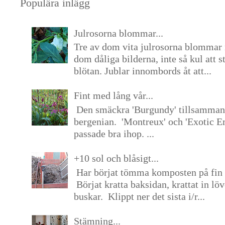
Populära inlägg
Julrosorna blommar...
Tre av dom vita julrosorna blommar 
dom dåliga bilderna, inte så kul att s
blötan. Jublar innombords åt att...
Fint med lång vår...
Den smäckra 'Burgundy' tillsamma
bergenian. 'Montreux' och 'Exotic E
passade bra ihop. ...
+10 sol och blåsigt...
Har börjat tömma komposten på fin 
Börjat kratta baksidan, krattat in lö
buskar. Klippt ner det sista i/r...
Stämning...