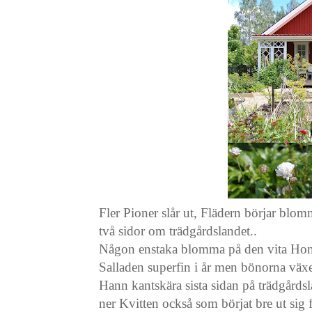
Fler Pioner slår ut, Flädern börjar blo
två sidor om trädgårdslandet..
Någon enstaka blomma på den vita Honun
Salladen superfin i år men bönorna växe
Hann kantskära sista sidan på trädgård
ner Kvitten också som börjat bre ut sig f