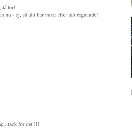
gslådor!
n nu - oj, så allt har vuxit efter allt regnande!
g...tack för det !!!