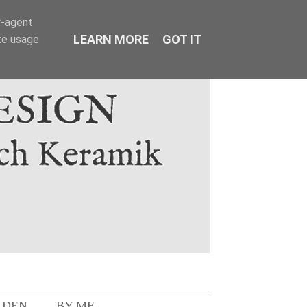
r-agent
LEARN MORE
GOT IT
te usage
LDEN
BY ME