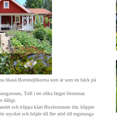
mma likaså Borstnejlikorna som är som en häck på
gsrosen, Trift i tre olika färger blommar.
r dåligt.
slandet och klippa klart Buxbommen där, klippte
ör mycket och böjde till fler stöd till regntunga