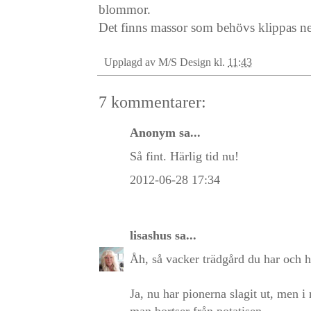
blommor.
Det finns massor som behövs klippas ner 
Upplagd av
M/S Design
kl.
11:43
7 kommentarer:
Anonym sa...
Så fint. Härlig tid nu!
2012-06-28 17:34
lisashus
sa...
Åh, så vacker trädgård du har och h
Ja, nu har pionerna slagit ut, men i
man bortser från potatisen.