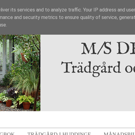
iver its services and to analyze traffic. Your IP address and use
mance and security metrics to ensure quality of service, genera
use.
GBOK
TRÄDGÅRD I HUDDINGE
MÅNADSBI