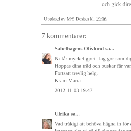
och gick dire
Upplagd av
M/S Design
kl.
19:06
7 kommentarer:
Sabelhagens Olivlund
sa...
Ni får mycket gjort. Jag gör som dig
Hoppas dina träd och buskar får var
Fortsatt trevlig helg.
Kram Maria
2012-11-03 19:47
Ulrika
sa...
Vad tråkigt att behöva hägna in för 
Imorgon ska vi gå till skogen för a