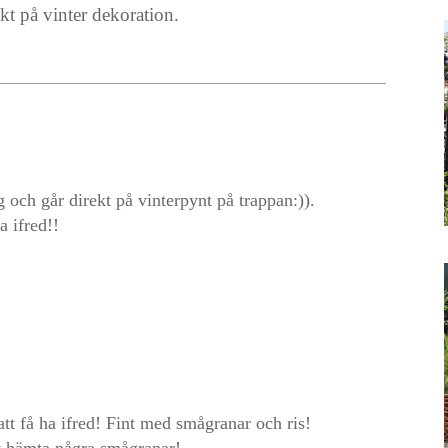
kt på vinter dekoration.
 och går direkt på vinterpynt på trappan:)).
a ifred!!
att få ha ifred! Fint med smågranar och ris!
tt hämta några smågranar!