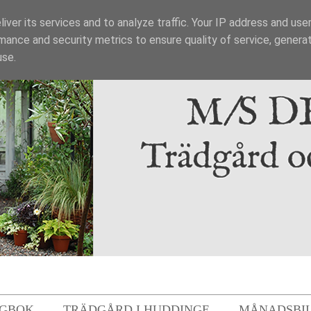
iver its services and to analyze traffic. Your IP address and use
mance and security metrics to ensure quality of service, genera
use.
GBOK
TRÄDGÅRD I HUDDINGE
MÅNADSBI