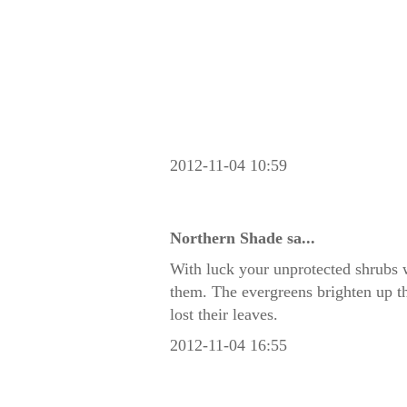
2012-11-04 10:59
Northern Shade
sa...
With luck your unprotected shrubs w
them. The evergreens brighten up t
lost their leaves.
2012-11-04 16:55