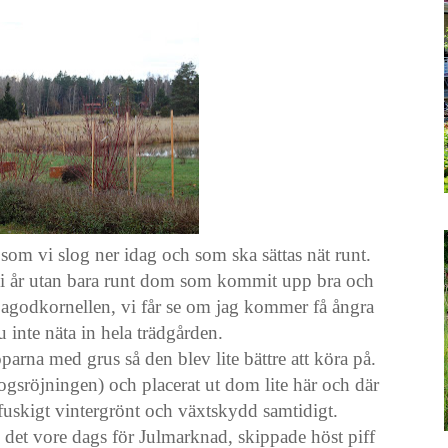
som vi slog ner idag och som ska sättas nät runt.
kar i år utan bara runt dom som kommit upp bra och
Pagodkornellen, vi får se om jag kommer få ångra
 inte näta in hela trädgården.
oparna med grus så den blev lite bättre att köra på.
kogsröjningen) och placerat ut dom lite här och där
te fuskigt vintergrönt och växtskydd samtidigt.
det vore dags för Julmarknad, skippade höst piff