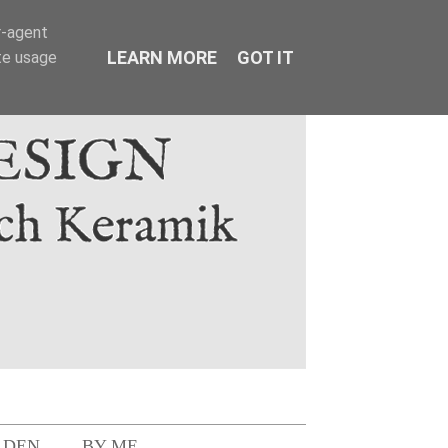
r-agent
LEARN MORE
GOT IT
te usage
LDEN
BY ME