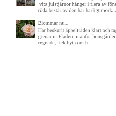
vita julstjärnor hänger i flera av fön
röda består av den här härligt mörk...
Blommar nu...
Har beskurit äppelträden klart och tag
grenar ur Flädern utanför hönsgårde
regnade, fick byta om h...