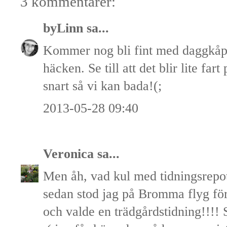
3 kommentarer:
byLinn
sa...
Kommer nog bli fint med daggkå
häcken. Se till att det blir lite far
snart så vi kan bada!(;
2013-05-28 09:40
Veronica
sa...
Men åh, vad kul med tidningsrepo
sedan stod jag på Bromma flyg för 
och valde en trädgårdstidning!!!! S