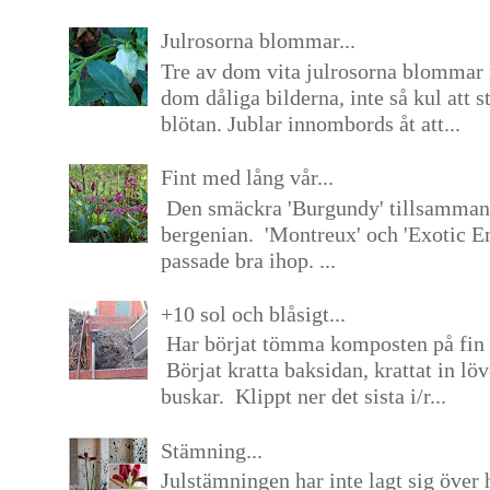
Julrosorna blommar...
Tre av dom vita julrosorna blommar 
dom dåliga bilderna, inte så kul att s
blötan. Jublar innombords åt att...
Fint med lång vår...
Den smäckra 'Burgundy' tillsamma
bergenian. 'Montreux' och 'Exotic E
passade bra ihop. ...
+10 sol och blåsigt...
Har börjat tömma komposten på fin 
Börjat kratta baksidan, krattat in lö
buskar. Klippt ner det sista i/r...
Stämning...
Julstämningen har inte lagt sig över 