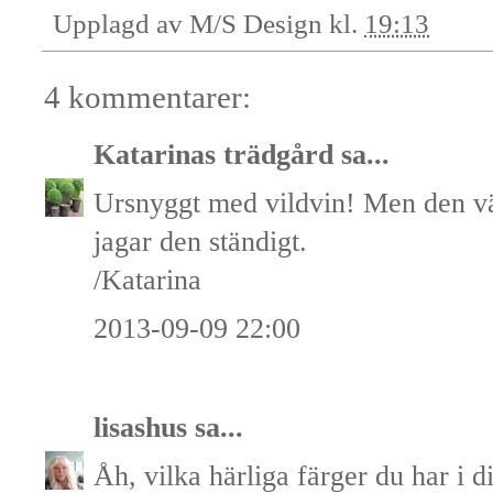
Upplagd av
M/S Design
kl.
19:13
4 kommentarer:
Katarinas trädgård
sa...
Ursnyggt med vildvin! Men den väx
jagar den ständigt.
/Katarina
2013-09-09 22:00
lisashus
sa...
Åh, vilka härliga färger du har i d