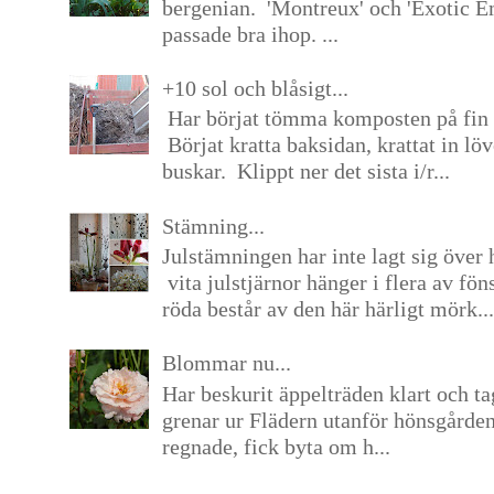
bergenian. 'Montreux' och 'Exotic E
passade bra ihop. ...
+10 sol och blåsigt...
Har börjat tömma komposten på fin 
Börjat kratta baksidan, krattat in lö
buskar. Klippt ner det sista i/r...
Stämning...
Julstämningen har inte lagt sig över 
vita julstjärnor hänger i flera av fön
röda består av den här härligt mörk...
Blommar nu...
Har beskurit äppelträden klart och tag
grenar ur Flädern utanför hönsgårde
regnade, fick byta om h...