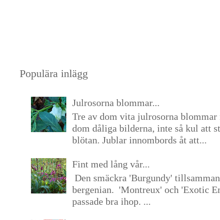
Populära inlägg
Julrosorna blommar...
Tre av dom vita julrosorna blommar 
dom dåliga bilderna, inte så kul att s
blötan. Jublar innombords åt att...
Fint med lång vår...
Den smäckra 'Burgundy' tillsamma
bergenian. 'Montreux' och 'Exotic E
passade bra ihop. ...