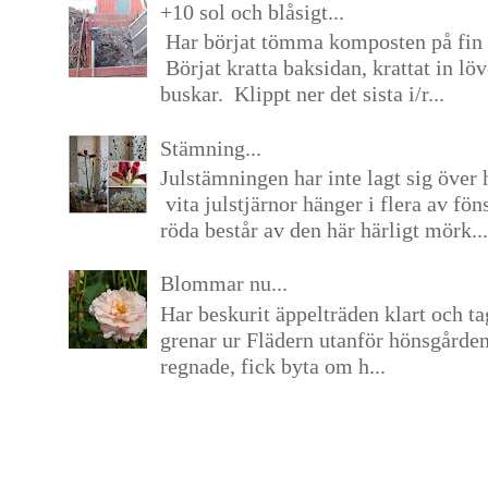
+10 sol och blåsigt...
Har börjat tömma komposten på fin 
Börjat kratta baksidan, krattat in lö
buskar. Klippt ner det sista i/r...
Stämning...
Julstämningen har inte lagt sig över 
vita julstjärnor hänger i flera av fön
röda består av den här härligt mörk...
Blommar nu...
Har beskurit äppelträden klart och tag
grenar ur Flädern utanför hönsgårde
regnade, fick byta om h...