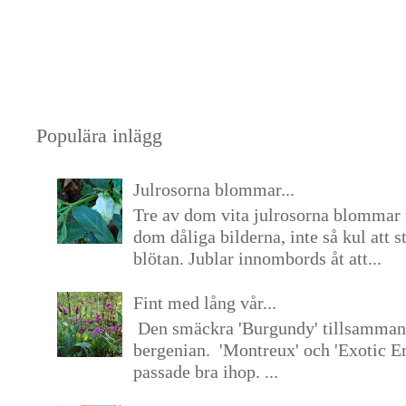
Populära inlägg
Julrosorna blommar...
Tre av dom vita julrosorna blommar 
dom dåliga bilderna, inte så kul att s
blötan. Jublar innombords åt att...
Fint med lång vår...
Den smäckra 'Burgundy' tillsamma
bergenian. 'Montreux' och 'Exotic E
passade bra ihop. ...