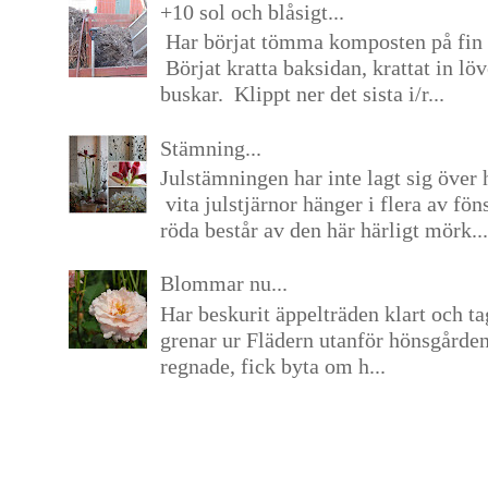
+10 sol och blåsigt...
Har börjat tömma komposten på fin 
Börjat kratta baksidan, krattat in lö
buskar. Klippt ner det sista i/r...
Stämning...
Julstämningen har inte lagt sig över 
vita julstjärnor hänger i flera av fön
röda består av den här härligt mörk...
Blommar nu...
Har beskurit äppelträden klart och tag
grenar ur Flädern utanför hönsgårde
regnade, fick byta om h...