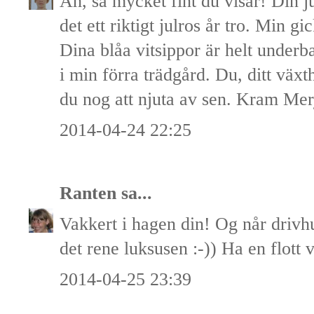
Åh, så mycket fint du visar! Din j
det ett riktigt julros år tro. Min g
Dina blåa vitsippor är helt underb
i min förra trädgård. Du, ditt växt
du nog att njuta av sen. Kram Mer
2014-04-24 22:25
Ranten
sa...
Vakkert i hagen din! Og når drivhu
det rene luksusen :-)) Ha en flott 
2014-04-25 23:39