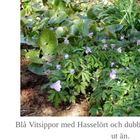
Blå Vitsippor med Hasselört och dubbe
ut än.