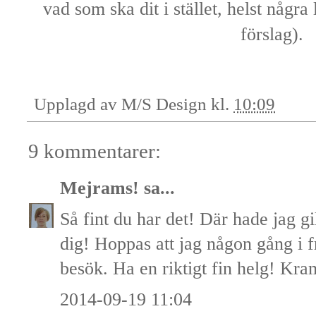
vad som ska dit i stället, helst några
förslag).
Upplagd av
M/S Design
kl.
10:09
9 kommentarer:
Mejrams!
sa...
Så fint du har det! Där hade jag gi
dig! Hoppas att jag någon gång i f
besök. Ha en riktigt fin helg! Kr
2014-09-19 11:04