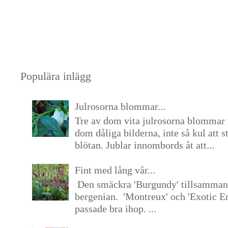
Populära inlägg
Julrosorna blommar...
Tre av dom vita julrosorna blommar 
dom dåliga bilderna, inte så kul att s
blötan. Jublar innombords åt att...
Fint med lång vår...
Den smäckra 'Burgundy' tillsamma
bergenian. 'Montreux' och 'Exotic E
passade bra ihop. ...