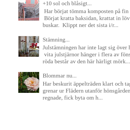
+10 sol och blåsigt...
Har börjat tömma komposten på fin 
Börjat kratta baksidan, krattat in lö
buskar. Klippt ner det sista i/r...
Stämning...
Julstämningen har inte lagt sig över 
vita julstjärnor hänger i flera av fön
röda består av den här härligt mörk...
Blommar nu...
Har beskurit äppelträden klart och tag
grenar ur Flädern utanför hönsgårde
regnade, fick byta om h...