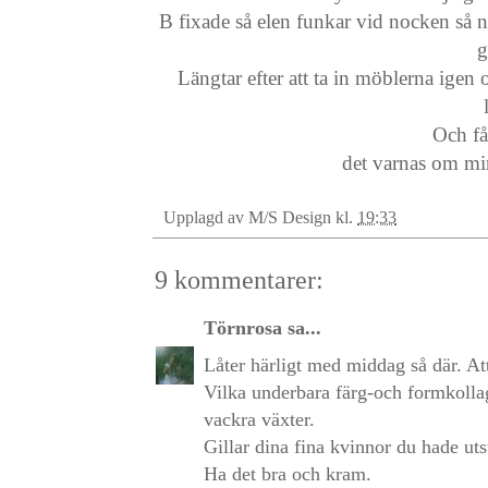
B fixade så elen funkar vid nocken så nu
g
Längtar efter att ta in möblerna igen
Och få 
det varnas om min
Upplagd av
M/S Design
kl.
19:33
9 kommentarer:
Törnrosa
sa...
Låter härligt med middag så där. Att
Vilka underbara färg-och formkollag
vackra växter.
Gillar dina fina kvinnor du hade uts
Ha det bra och kram.