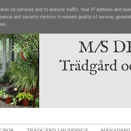
iver its services and to analyze traffic. Your IP address and use
mance and security metrics to ensure quality of service, genera
use.
GBOK
TRÄDGÅRD I HUDDINGE
MÅNADSBI