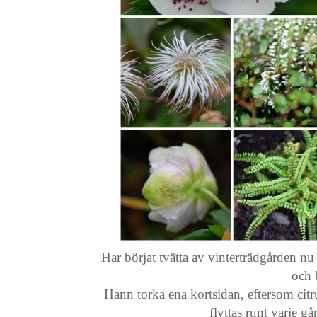
Har börjat tvätta av vinterträdgården nu 
och 
Hann torka ena kortsidan, eftersom citr
flyttas runt varje g