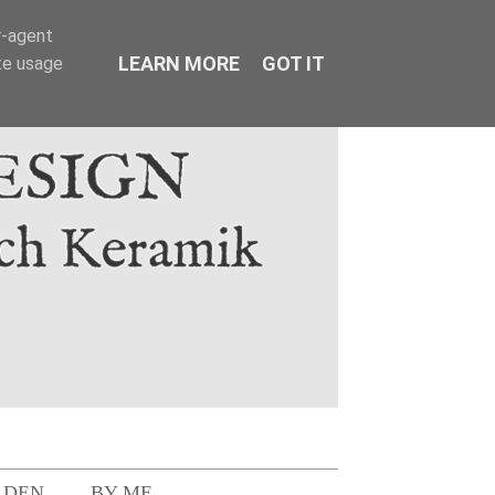
r-agent
LEARN MORE
GOT IT
te usage
LDEN
BY ME