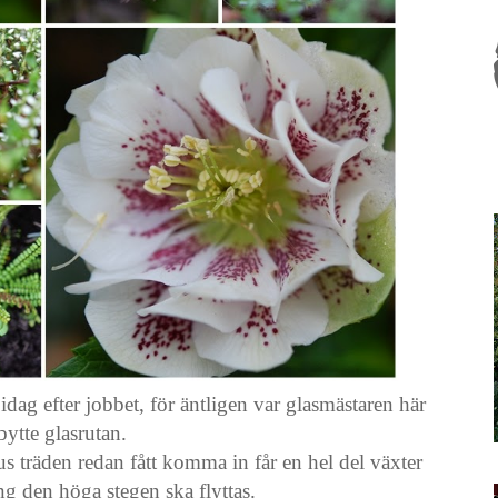
idag efter jobbet, för äntligen var glasmästaren här
bytte glasrutan.
us träden redan fått komma in får en hel del växter
ång den höga stegen ska flyttas.