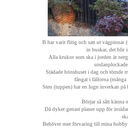
B har varit flitig och satt ut vägpinnar 
in buskar, det blir 
Alla krukor som ska i jorden är ner
undanplockade 
Städade hönshuset i dag och tömde m
fångat i fällorna (många s
Sten (tuppen) har en lugn inverkan på 
Börjar så sått känna m
Då dyker genast planer upp för insida
ska
Behöver mer förvaring till mina hobbyp