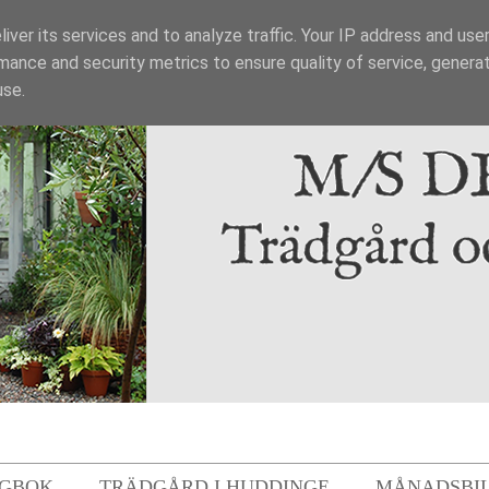
iver its services and to analyze traffic. Your IP address and use
mance and security metrics to ensure quality of service, genera
use.
GBOK
TRÄDGÅRD I HUDDINGE
MÅNADSBI