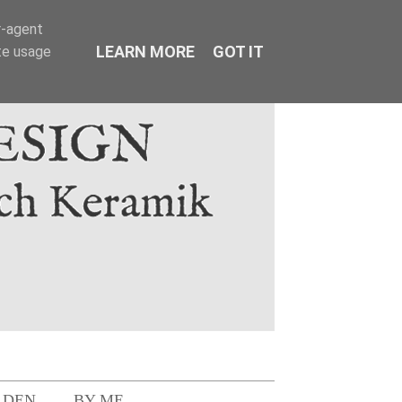
r-agent
LEARN MORE
GOT IT
te usage
LDEN
BY ME