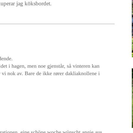
uperar jag köksbordet.
dende.
det i hagen, men noe gjenstår, så vinteren kan
 vi nok av. Bare de ikke rører dakliaknollene i
pirationen, eine schöne woche wünscht angie aus