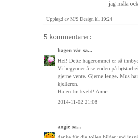
jag måla ock
Upplagd av
M/S Design
kl.
19:24
5 kommentarer:
hagen vår
sa...
Hei! Dette hagerommet er så innby
Vi begynner å se enden på høstarbei
gjerne vente. Gjerne lenge. Mus har
kjelleren.
Ha en fin kveld! Anne
2014-11-02 21:08
angie
sa...
danke für die tollen bilder und ins