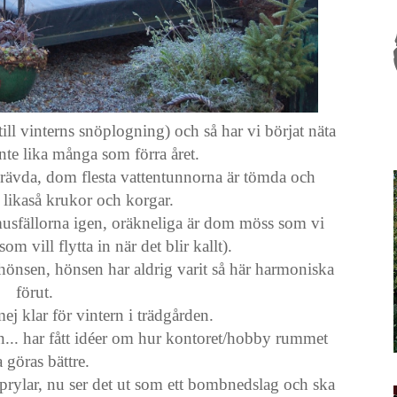
(till vinterns snöplogning) och så har vi börjat näta
inte lika många som förra året.
grävda, dom flesta vattentunnorna är tömda och
likaså krukor och korgar.
usfällorna igen, oräkneliga är dom möss som vi
om vill flytta in när det blir kallt).
hönsen, hönsen har aldrig varit så här harmoniska
förut.
ej klar för vintern i trädgården.
n... har fått idéer om hur kontoret/hobby rummet
 göras bättre.
rylar, nu ser det ut som ett bombnedslag och ska