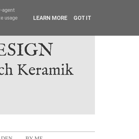
r-agent
LEARN MORE
GOT IT
te usage
LDEN
BY ME