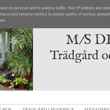
iver its services and to analyze traffic. Your IP address and use
mance and security metrics to ensure quality of service, genera
use.
GBOK
TRÄDGÅRD I HUDDINGE
MÅNADSBI