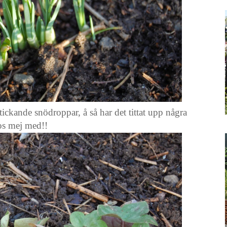
ickande snödroppar, å så har det tittat upp några
os mej med!!