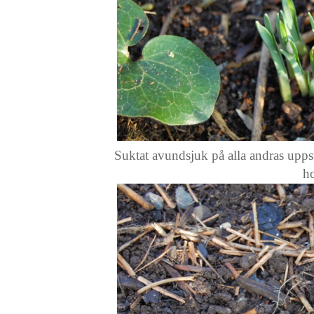
Suktat avundsjuk på alla andras uppst
h