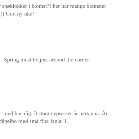
r snøklokker i blomst?! her har mange blomster
:-)) God ny uke!
 Spring must be just around the corner!
t med hos dig. 3 stora cypresser är nertagna. Är
t fågelbo med små fina fåglar i.