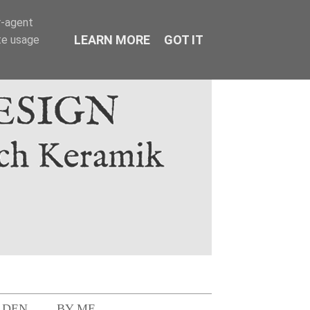
r-agent
LEARN MORE
GOT IT
te usage
LDEN
BY ME