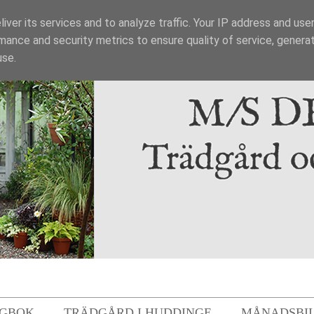
iver its services and to analyze traffic. Your IP address and use
mance and security metrics to ensure quality of service, genera
use.
GBOK
TRÄDGÅRD I HUDDINGE
MÅNADSBI