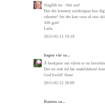
Slagfält nu - fint sen!
Har det kommit snödroppar hos dig? 
rabatter! Att det kan vara så stor sk
Allt gott!
Laila
2015-02-15 19:19
hagen vår
sa...
Å beskjære om våren er en favoritts
Det tar nok tid før snøklokkene ko
God kveld! Anne
2015-02-15 20:09
Ranten
sa...