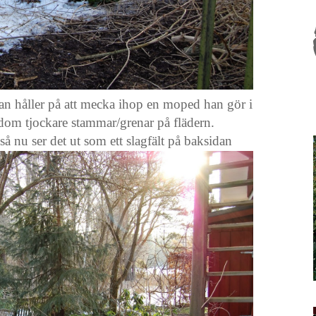
n håller på att mecka ihop en moped han gör i
 dom tjockare stammar/grenar på flädern.
å nu ser det ut som ett slagfält på baksidan