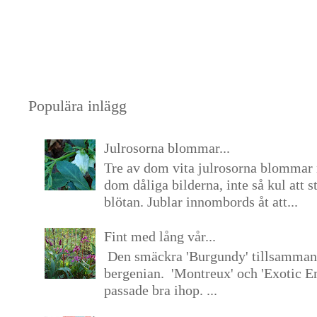
Populära inlägg
Julrosorna blommar...
Tre av dom vita julrosorna blommar 
dom dåliga bilderna, inte så kul att s
blötan. Jublar innombords åt att...
Fint med lång vår...
Den smäckra 'Burgundy' tillsamma
bergenian. 'Montreux' och 'Exotic E
passade bra ihop. ...