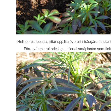
Helleborus foetidus tittar upp lite överallt i trädgården, ut
Förra våren krukade jag ett flertal småplantor som fick 