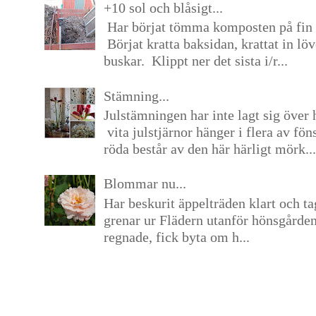
+10 sol och blåsigt...
Har börjat tömma komposten på fin 
Börjat kratta baksidan, krattat in lö
buskar. Klippt ner det sista i/r...
Stämning...
Julstämningen har inte lagt sig över 
vita julstjärnor hänger i flera av fön
röda består av den här härligt mörk...
Blommar nu...
Har beskurit äppelträden klart och tag
grenar ur Flädern utanför hönsgårde
regnade, fick byta om h...