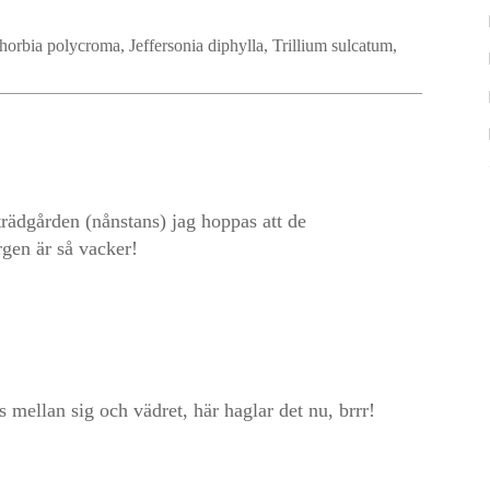
phorbia polycroma
,
Jeffersonia diphylla
,
Trillium sulcatum
,
 trädgården (nånstans) jag hoppas att de
gen är så vacker!
s mellan sig och vädret, här haglar det nu, brrr!