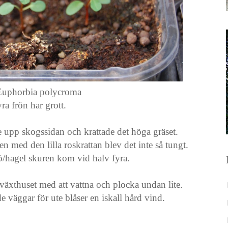
 Euphorbia polycroma
ra frön har grott.
de upp skogssidan och krattade det höga gräset.
en med den lilla roskrattan blev det inte så tungt.
ö/hagel skuren kom vid halv fyra.
 växthuset med att vattna och plocka undan lite.
väggar för ute blåser en iskall hård vind.