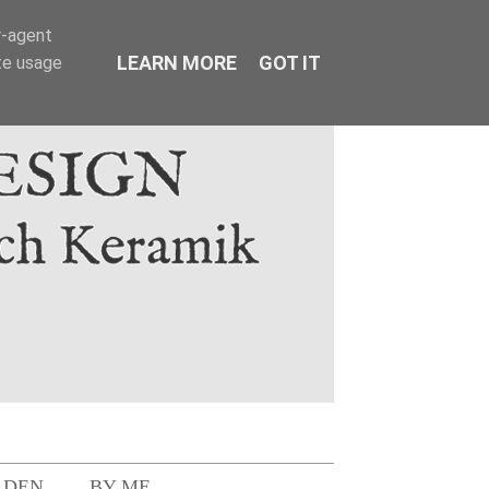
r-agent
LEARN MORE
GOT IT
te usage
LDEN
BY ME