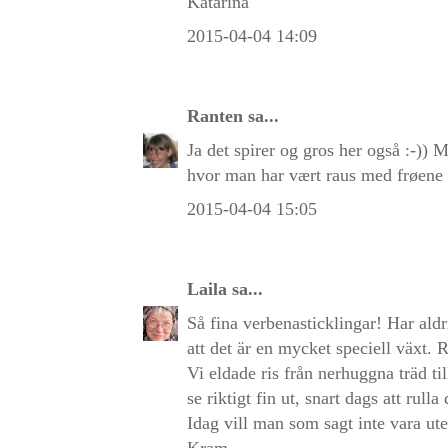
Katarina
2015-04-04 14:09
Ranten
sa...
Ja det spirer og gros her også :-)) M
hvor man har vært raus med frøene o
2015-04-04 15:05
Laila
sa...
Så fina verbenasticklingar! Har aldri
att det är en mycket speciell växt.
Vi eldade ris från nerhuggna träd t
se riktigt fin ut, snart dags att rulla
Idag vill man som sagt inte vara ute
Kram