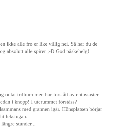
en ikke alle frø er like villig nei. Så har du de
g absolutt alle spirer ;-D God påskehelg!
g odlat trillium men har förstått av entusiaster
 Redan i knopp! I uterummet förståss?
illsammans med grannen igår. Hönsplatsen börjar
 dit lekstugan.
 längre stunder...