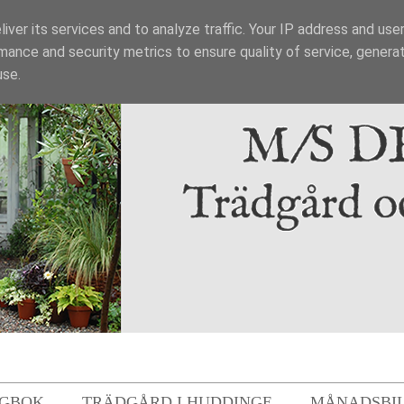
iver its services and to analyze traffic. Your IP address and use
mance and security metrics to ensure quality of service, genera
use.
GBOK
TRÄDGÅRD I HUDDINGE
MÅNADSBI