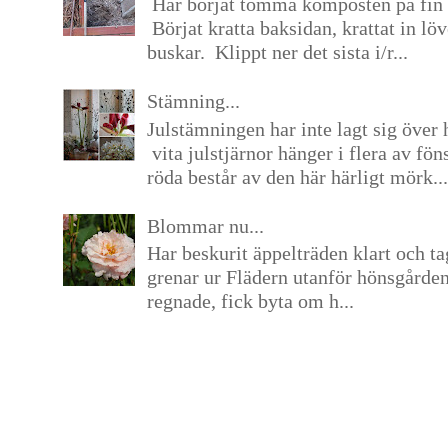
Har börjat tömma komposten på fin 
Börjat kratta baksidan, krattat in lö
buskar. Klippt ner det sista i/r...
Stämning...
Julstämningen har inte lagt sig över 
vita julstjärnor hänger i flera av fön
röda består av den här härligt mörk...
Blommar nu...
Har beskurit äppelträden klart och tag
grenar ur Flädern utanför hönsgårde
regnade, fick byta om h...