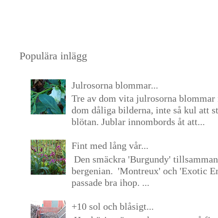
Populära inlägg
Julrosorna blommar...
Tre av dom vita julrosorna blommar 
dom dåliga bilderna, inte så kul att s
blötan. Jublar innombords åt att...
Fint med lång vår...
Den smäckra 'Burgundy' tillsamma
bergenian. 'Montreux' och 'Exotic E
passade bra ihop. ...
+10 sol och blåsigt...