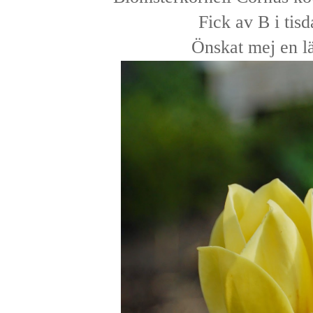
Fick av B i tisd
Önskat mej en l