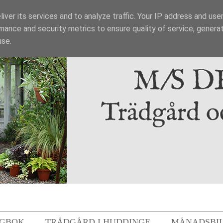
iver its services and to analyze traffic. Your IP address and use
mance and security metrics to ensure quality of service, genera
use.
GBOK
TRÄDGÅRD I HUDDINGE
MÅNADSBI