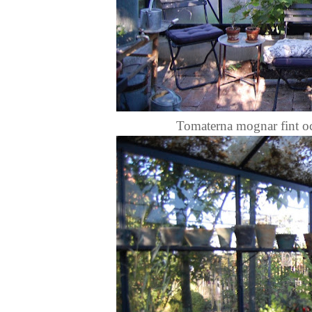
Tomaterna mognar fint oc