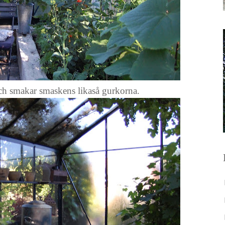
h smakar smaskens likaså gurkorna.