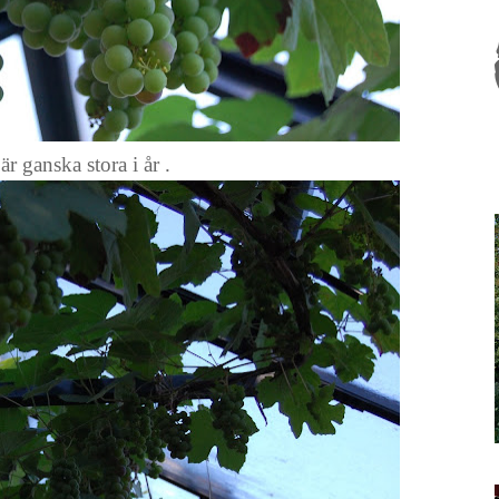
r ganska stora i år .