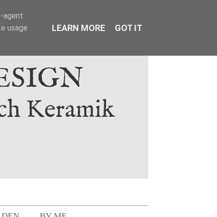
r-agent
LEARN MORE
GOT IT
te usage
LDEN
BY ME