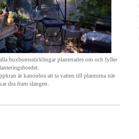
 alla buxbomssticklingar planterades om och fyller
lanteringsbordet.
kran är kanonbra att ta vatten till plantorna när
rkar dra fram slangen.