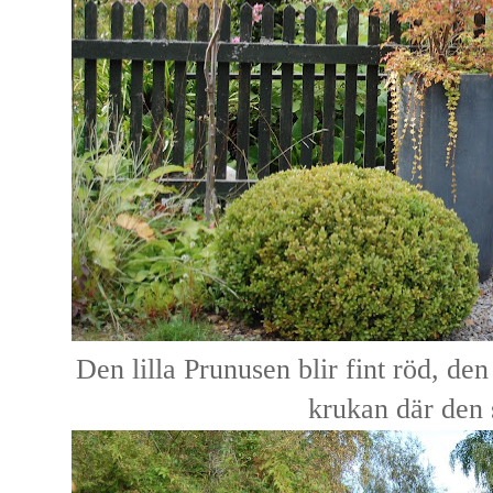
Den lilla Prunusen blir fint röd, den 
krukan där den s