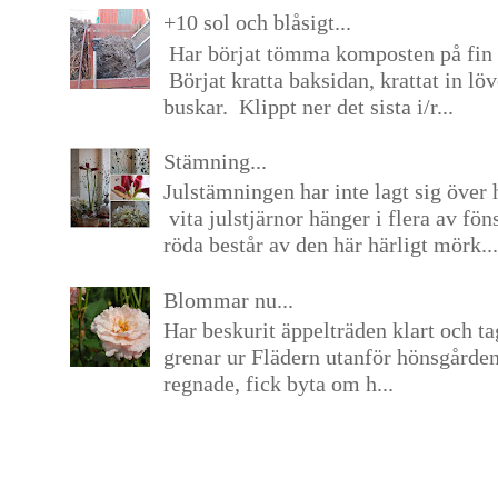
+10 sol och blåsigt...
Har börjat tömma komposten på fin 
Börjat kratta baksidan, krattat in lö
buskar. Klippt ner det sista i/r...
Stämning...
Julstämningen har inte lagt sig över 
vita julstjärnor hänger i flera av fön
röda består av den här härligt mörk...
Blommar nu...
Har beskurit äppelträden klart och tag
grenar ur Flädern utanför hönsgårde
regnade, fick byta om h...