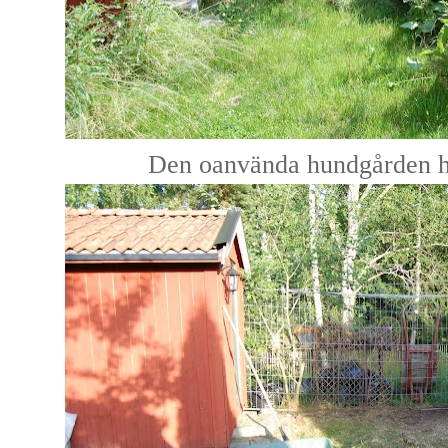
Den oanvända hundgården har