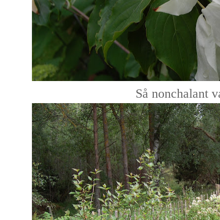
Så nonchalant v