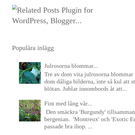
Populära inlägg
Julrosorna blommar...
Tre av dom vita julrosorna blommar 
dom dåliga bilderna, inte så kul att s
blötan. Jublar innombords åt att...
Fint med lång vår...
Den smäckra 'Burgundy' tillsamma
bergenian. 'Montreux' och 'Exotic E
passade bra ihop. ...