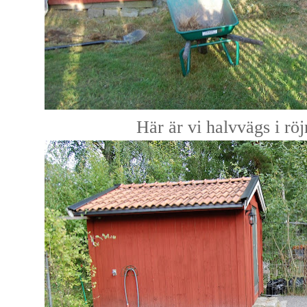
Här är vi halvvägs i röj