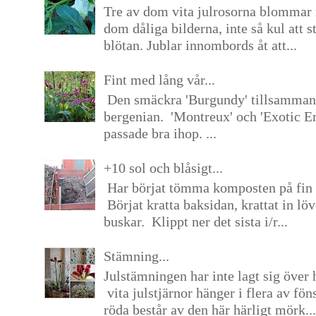
Tre av dom vita julrosorna blommar 
dom dåliga bilderna, inte så kul att s
blötan. Jublar innombords åt att...
Fint med lång vår...
Den smäckra 'Burgundy' tillsamma
bergenian. 'Montreux' och 'Exotic E
passade bra ihop. ...
+10 sol och blåsigt...
Har börjat tömma komposten på fin 
Börjat kratta baksidan, krattat in lö
buskar. Klippt ner det sista i/r...
Stämning...
Julstämningen har inte lagt sig över 
vita julstjärnor hänger i flera av fön
röda består av den här härligt mörk...