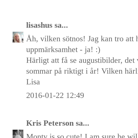
lisashus
sa...
Åh, vilken sötnos! Jag kan tro att 
uppmärksamhet - ja! :)
Härligt att få se augustibilder, det
sommar på riktigt i år! Vilken härl
Lisa
2016-01-22 12:49
Kris Peterson
sa...
Monty is so cute! I am sure he will