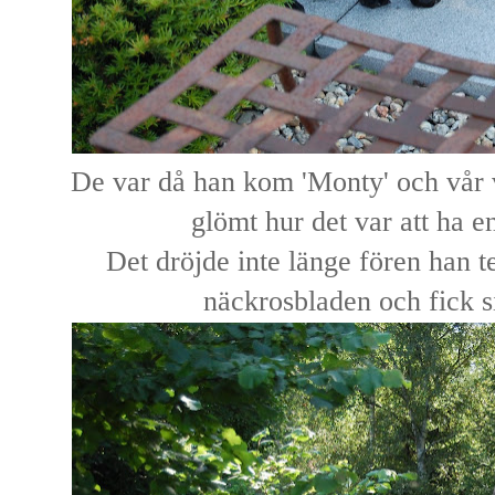
De var då han kom 'Monty' och vår 
glömt hur det var att ha e
Det dröjde inte länge fören han t
näckrosbladen och fick si