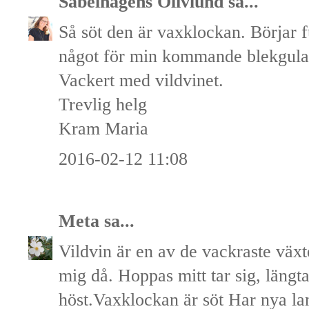
Sabelhagens Olivlund
sa...
Så söt den är vaxklockan. Börjar 
något för min kommande blekgula ra
Vackert med vildvinet.
Trevlig helg
Kram Maria
2016-02-12 11:08
Meta
sa...
Vildvin är en av de vackraste växt
mig då. Hoppas mitt tar sig, längtar
höst.Vaxklockan är söt Har nya la