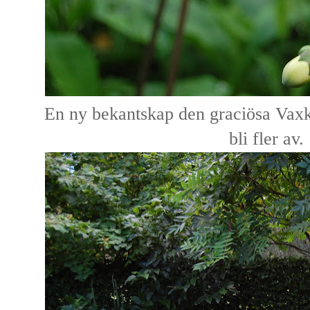
En ny bekantskap den graciösa Vaxk
bli fler av.