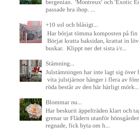
bergenian. 'Montreux' och 'Exotic E
passade bra ihop. ...
+10 sol och blåsigt...
Har börjat tömma komposten på fin 
Börjat kratta baksidan, krattat in lö
buskar. Klippt ner det sista i/r...
Stämning...
Julstämningen har inte lagt sig över 
vita julstjärnor hänger i flera av fön
röda består av den här härligt mörk...
Blommar nu...
Har beskurit äppelträden klart och tag
grenar ur Flädern utanför hönsgårde
regnade, fick byta om h...