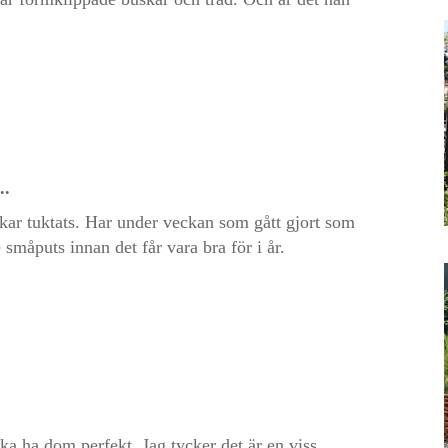
..
skar tuktats. Har under veckan som gått gjort som
e småputs innan det får vara bra för i år.
ka ha dom perfekt. Jag tycker det är en viss