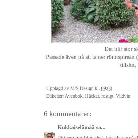
Det blir stor s
Passade även på att ta ner rönnspirean 
tillslut
Upplagd av
M/S Design
kl.
09:00
Etiketter:
Avenbok
,
Häckar
,
rostigt
,
Vildvin
6 kommentarer:
Kukkaiselämää
sa...
Jättesnyggt blev det! Jag älskar så