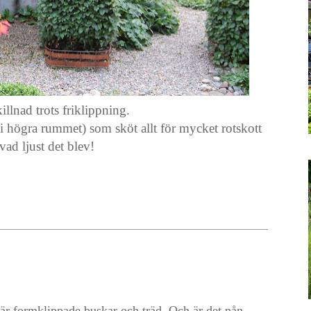
killnad trots friklippning.
(i högra rummet) som sköt allt för mycket rotskott
, vad ljust det blev!
 där formklippade buskar och träd. Och är det nån