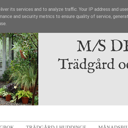
iver its services and to analyze traffic. Your IP address and use
mance and security metrics to ensure quality of service, genera
use.
GBOK
TRÄDGÅRD I HUDDINGE
MÅNADSBI