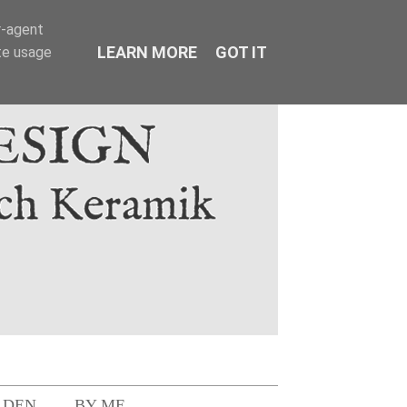
r-agent
LEARN MORE
GOT IT
te usage
LDEN
BY ME