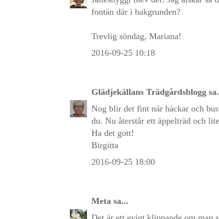
fontän där i bakgrunden?
Trevlig söndag, Mariana!
2016-09-25 10:18
Glädjekällans Trädgårdsblogg
sa.
Nog blir det fint när häckar och bu
du. Nu återstår ett äppelträd och lit
Ha det gott!
Birgitta
2016-09-25 18:00
Meta
sa...
Det är ett evigt klippande om man s