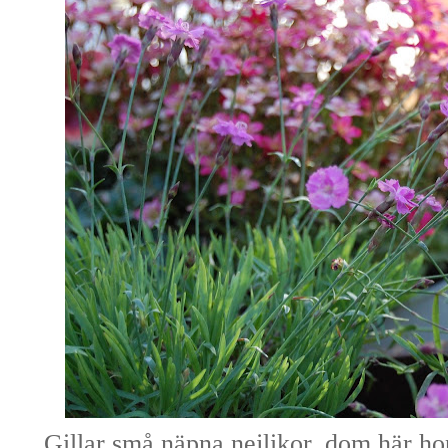
Gillar små näpna nejlikor, dom här ho