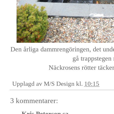
Den årliga dammrengöringen, det unde
gå trappstegen 
Näckrosens rötter täcker
Upplagd av
M/S Design
kl.
10:15
3 kommentarer:
Kris Peterson
sa...