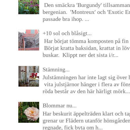
Den smäckra 'Burgundy' tillsamma
bergenian. 'Montreux' och 'Exotic E
passade bra ihop. ...
+10 sol och blåsigt...
Har börjat tömma komposten på fin 
Börjat kratta baksidan, krattat in lö
buskar. Klippt ner det sista i/r...
Stämning...
Julstämningen har inte lagt sig över 
vita julstjärnor hänger i flera av fön
röda består av den här härligt mörk...
Blommar nu...
Har beskurit äppelträden klart och tag
grenar ur Flädern utanför hönsgårde
regnade, fick byta om h...