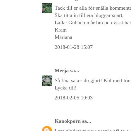
Tack till er alla för snälla kommenta
Ska titta in till era bloggar snart.
Laila: Gubben mår bra och visst har
Kram
Mariana
2018-01-28 15:07
Merja
sa...
Så fina saker du gjort! Kul med förs
Lycka till!
2018-02-05 10:03
Kanokporn
sa...
I am glad your new year is off to a 