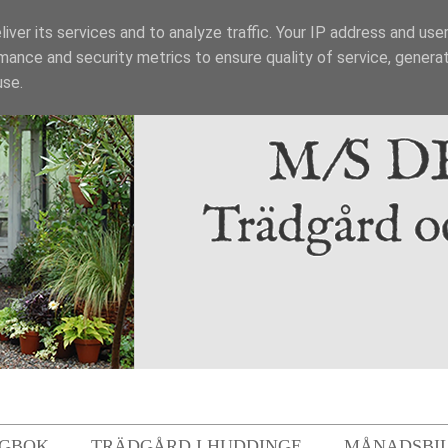
iver its services and to analyze traffic. Your IP address and use
mance and security metrics to ensure quality of service, genera
use.
GBOK
TRÄDGÅRD I HUDDINGE
MÅNADSBI