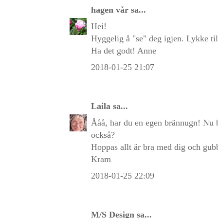
hagen vår
sa...
Hei!
Hyggelig å "se" deg igjen. Lykke ti
Ha det godt! Anne
2018-01-25 21:07
Laila
sa...
Ååå, har du en egen brännugn! Nu b
också?
Hoppas allt är bra med dig och gub
Kram
2018-01-25 22:09
M/S Design
sa...