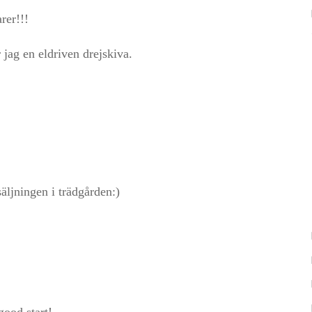
rer!!!
 jag en eldriven drejskiva.
äljningen i trädgården:)
good start!