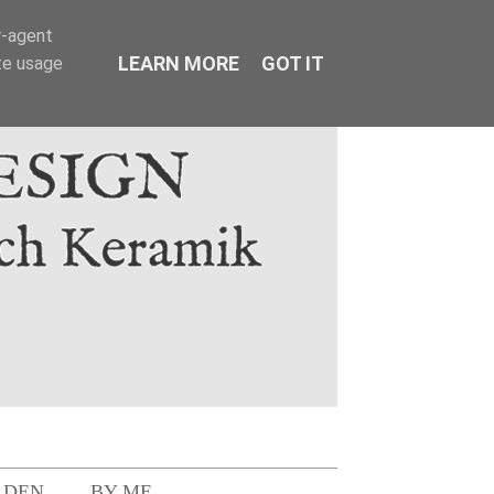
r-agent
LEARN MORE
GOT IT
te usage
LDEN
BY ME