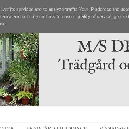
iver its services and to analyze traffic. Your IP address and use
mance and security metrics to ensure quality of service, genera
use.
GBOK
TRÄDGÅRD I HUDDINGE
MÅNADSBI