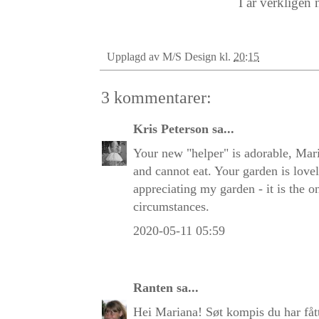
I år verkligen 
Upplagd av
M/S Design
kl.
20:15
3 kommentarer:
Kris Peterson
sa...
Your new "helper" is adorable, Mari
and cannot eat. Your garden is love
appreciating my garden - it is the o
circumstances.
2020-05-11 05:59
Ranten
sa...
Hei Mariana! Søt kompis du har fått 