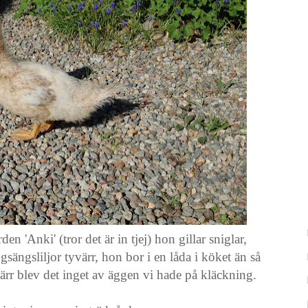
en 'Anki' (tror det är in tjej) hon gillar sniglar,
ängsliljor tyvärr, hon bor i en låda i köket än så
värr blev det inget av äggen vi hade på kläckning.