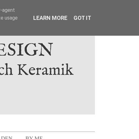
r-agent
LEARN MORE
GOT IT
te usage
LDEN
BY ME