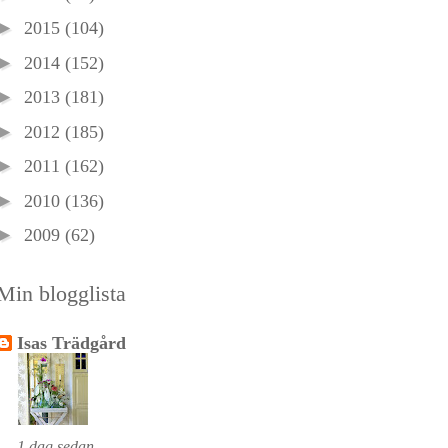
►
2015
(104)
►
2014
(152)
►
2013
(181)
►
2012
(185)
►
2011
(162)
►
2010
(136)
►
2009
(62)
Min blogglista
Isas Trädgård
1 dag sedan