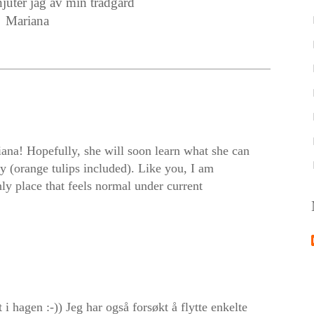
njuter jag av min trädgård
Mariana
ana! Hopefully, she will soon learn what she can
ly (orange tulips included). Like you, I am
nly place that feels normal under current
i hagen :-)) Jeg har også forsøkt å flytte enkelte