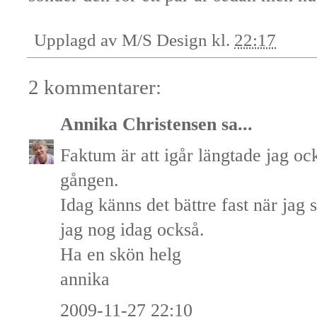
Upplagd av
M/S Design
kl.
22:17
2 kommentarer:
Annika Christensen
sa...
Faktum är att igår längtade jag ock
gången.
Idag känns det bättre fast när jag s
jag nog idag också.
Ha en skön helg
annika
2009-11-27 22:10