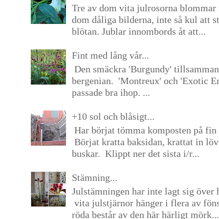
Tre av dom vita julrosorna blommar 
dom dåliga bilderna, inte så kul att s
blötan. Jublar innombords åt att...
Fint med lång vår...
Den smäckra 'Burgundy' tillsamma
bergenian. 'Montreux' och 'Exotic E
passade bra ihop. ...
+10 sol och blåsigt...
Har börjat tömma komposten på fin 
Börjat kratta baksidan, krattat in lö
buskar. Klippt ner det sista i/r...
Stämning...
Julstämningen har inte lagt sig över 
vita julstjärnor hänger i flera av fön
röda består av den här härligt mörk...