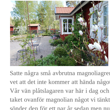
Satte några små avbrutna magnoliagren
vet att det inte kommer att hända någ
Vår vän plåtslagaren var här i dag och
taket ovanför magnolian något vi tänk
sönder den för ett par år sedan men nu 