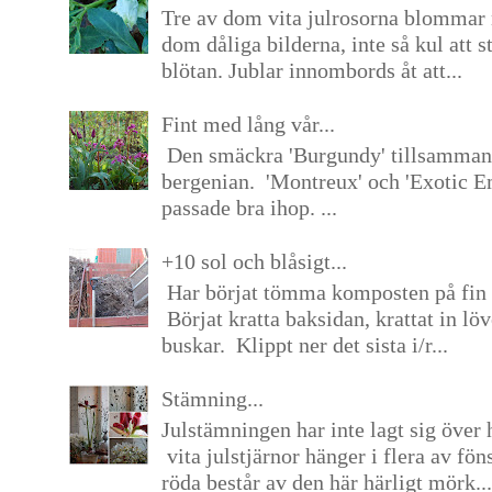
Tre av dom vita julrosorna blommar 
dom dåliga bilderna, inte så kul att s
blötan. Jublar innombords åt att...
Fint med lång vår...
Den smäckra 'Burgundy' tillsamma
bergenian. 'Montreux' och 'Exotic E
passade bra ihop. ...
+10 sol och blåsigt...
Har börjat tömma komposten på fin 
Börjat kratta baksidan, krattat in lö
buskar. Klippt ner det sista i/r...
Stämning...
Julstämningen har inte lagt sig över 
vita julstjärnor hänger i flera av fön
röda består av den här härligt mörk...